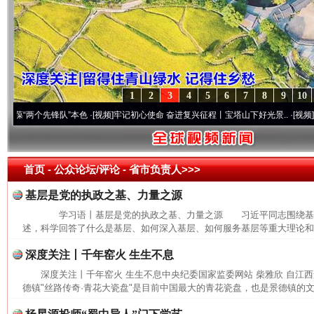
1
2
3
4
5
6
7
8
9
10
两个先锋队”本色
·[视频]
牢记初心使命 奋进复兴征程丨宝塔山下好光景..
·[视频]
因党而生
首页
- 公众论坛/评论 -
省市负责人>>>
基层是党的执政之基、力量之源
学习语丨基层是党的执政之基、力量之源 习近平同志围绕基
述，科学回答了什么是基层、如何深入基层、如何服务基层等重大理论和实
深度关注丨千年窑火 生生不息
深度关注丨千年窑火 生生不息中央纪委国家监委网站 柴雅欣 自江
德镇"丝路传奇·青花大瓷盘"是目前中国最大的青花瓷盘，也是景德镇的文