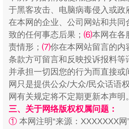
于黑客攻击、电脑病毒侵入或政
在本网的企业、公司网站和共同
致的任何事态后果；
⑹
本网在各
责情形；
⑺
你在本网站留言的内
解纷+调解+退费，一次搞定
条款方可留言和反映投诉报料等
并承担一切因您的行为而直接或
网只是提供公众/大众/民众话语
网有关规定将不定期更新本声明
三、关于网络版权权属问题：
①
本网注明“来源：XXXXXXX网
站台名比不上好声名