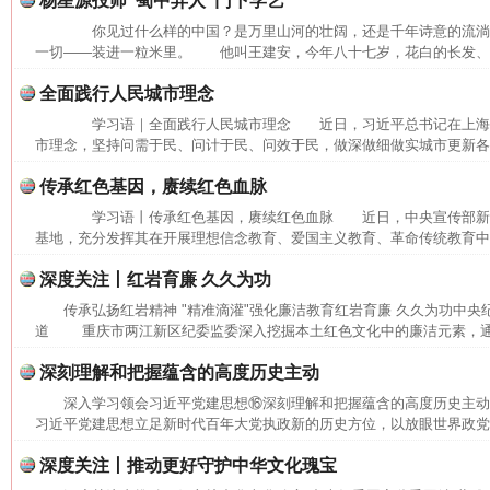
杨星源投师“蜀中异人”门下学艺
你见过什么样的中国？是万里山河的壮阔，还是千年诗意的流
一切——装进一粒米里。 他叫王建安，今年八十七岁，花白的长发、长
全面践行人民城市理念
学习语｜全面践行人民城市理念 近日，习近平总书记在上海
市理念，坚持问需于民、问计于民、问效于民，做深做细做实城市更新各项
传承红色基因，赓续红色血脉
学习语丨传承红色基因，赓续红色血脉 近日，中央宣传部新
基地，充分发挥其在开展理想信念教育、爱国主义教育、革命传统教育中的
深度关注丨红岩育廉 久久为功
传承弘扬红岩精神 "精准滴灌"强化廉洁教育红岩育廉 久久为功中央
道 重庆市两江新区纪委监委深入挖掘本土红色文化中的廉洁元素，通过
深刻理解和把握蕴含的高度历史主动
深入学习领会习近平党建思想⑯深刻理解和把握蕴含的高度历史主
网上购药对药下症？
习近平党建思想立足新时代百年大党执政新的历史方位，以放眼世界政党兴
深度关注丨推动更好守护中华文化瑰宝