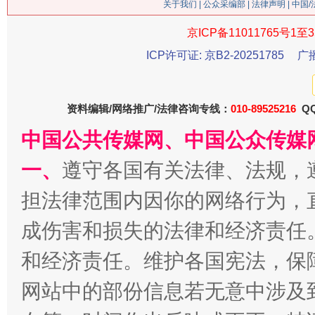
关于我们
|
公众采编部
|
法律声明
| 中国
今
在谋一域中谋全局
京ICP备11011765号1至3
ICP许可证: 京B2-20251785
广
资料编辑/网络推广/法律咨询专线：
010-89525216
QQ
中国公共传媒网、中国公众传媒
一、
遵守各国有关法律、法规，
担法律范围内因你的网络行为，
习近平的博鳌关键词
魏明亮
成伤害和损失的法律和经济责任
和经济责任。维护各国宪法，保
网站中的部份信息若无意中涉及