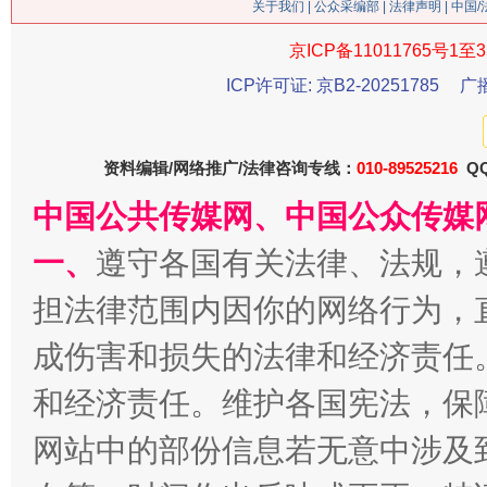
关于我们
|
公众采编部
|
法律声明
| 中国
京ICP备11011765号1至3
ICP许可证: 京B2-20251785
广
生
“刷贴”乱象丛生
资料编辑/网络推广/法律咨询专线：
010-89525216
QQ
中国公共传媒网、中国公众传媒
一、
遵守各国有关法律、法规，
担法律范围内因你的网络行为，
成伤害和损失的法律和经济责任
和经济责任。维护各国宪法，保
揭批美国五大"原罪"
"炒
网站中的部份信息若无意中涉及