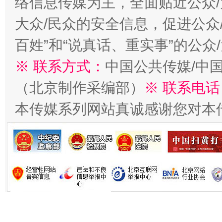
络信息传媒为主，全面贴近公众/
大众/民众的安全信息，促进公众
生
百姓”和“说真话、重实事”的公众
“刷贴”乱象丛生
※ 联系方式：
中国公共传媒/中
（北京制作采编部）
※ 联系电话
本传媒系列网站真诚感谢您对本
揭批美国五大"原罪"
"炒