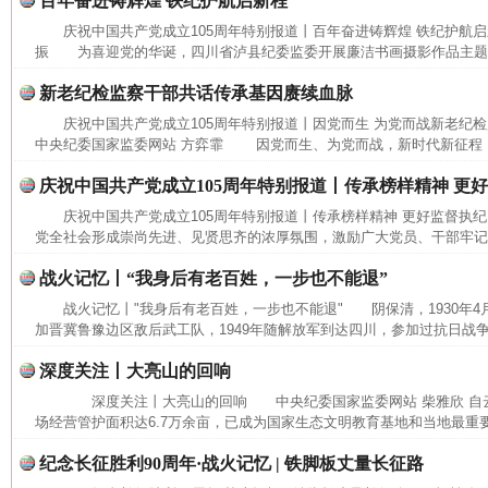
百年奋进铸辉煌 铁纪护航启新程
庆祝中国共产党成立105周年特别报道丨百年奋进铸辉煌 铁纪护航
振 为喜迎党的华诞，四川省泸县纪委监委开展廉洁书画摄影作品主题展
新老纪检监察干部共话传承基因赓续血脉
庆祝中国共产党成立105周年特别报道丨因党而生 为党而战新老纪
中央纪委国家监委网站 方弈霏 因党而生、为党而战，新时代新征程，要
庆祝中国共产党成立105周年特别报道丨传承榜样精神 更
庆祝中国共产党成立105周年特别报道丨传承榜样精神 更好监督执
党全社会形成崇尚先进、见贤思齐的浓厚氛围，激励广大党员、干部牢记党
这是一记警钟！
谢
战火记忆丨“我身后有老百姓，一步也不能退”
战火记忆丨"我身后有老百姓，一步也不能退" 阴保清，1930年4
加晋冀鲁豫边区敌后武工队，1949年随解放军到达四川，参加过抗日战争
深度关注丨大亮山的回响
深度关注丨大亮山的回响 中央纪委国家监委网站 柴雅欣 自
场经营管护面积达6.7万余亩，已成为国家生态文明教育基地和当地最重要
纪念长征胜利90周年·战火记忆 | 铁脚板丈量长征路