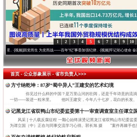
1
2
3
4
5
6
7
8
9
10
·[视频]
因党而生 为党而战——百年“纪”事⑧加强纪律..
·[视频]
牢记初心使命 奋进复兴征
首页
- 公众形象展示 -
省市负责人>>>
方寸纳乾坤：87岁“蜀中异人”王建安的艺术幻境
你见过什么样的中国？是万里山河的壮阔，还是千年诗意的流
一切——装进一粒米里。 他叫王建安，今年八十七岁，花白的长发、长
记黑龙江省双鸭山市纪委监委第十一审查调查室主任谭立
风采 | 十八载反腐征程 一颗心始终滚烫记黑龙江省双鸭山市纪委
网上购药对药下症？
为谭立国（中）正在与同事交流学习心得。郭长旭 摄 "案件再棘手也要