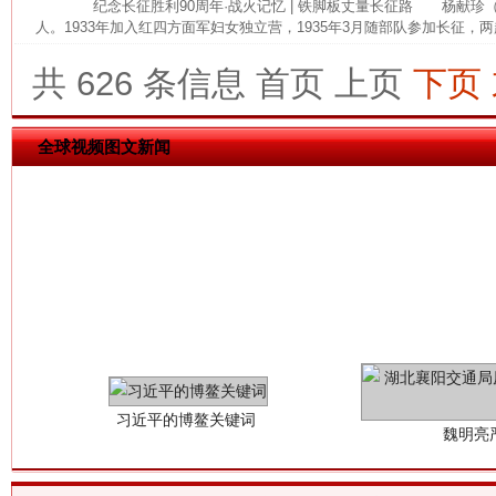
纪念长征胜利90周年·战火记忆 | 铁脚板丈量长征路 杨献珍（19
人。1933年加入红四方面军妇女独立营，1935年3月随部队参加长征，两
今
在谋一域中谋全局
共 626 条信息
首页
上页
下页
全球视频图文新闻
习近平的博鳌关键词
魏明亮