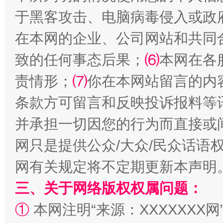
站台名比不上好声名
于黑客攻击、电脑病毒侵入或政
在本网的企业、公司网站和共同
致的任何事态后果；
⑹
本网在各
责情形；
⑺
你在本网站留言的内
条款方可留言和反映投诉报料等
并承担一切因您的行为而直接或
网只是提供公众/大众/民众话语
漫山遍野的桃花与雪山、麦地、白藏房
除了
网有关规定将不定期更新本声明
三、关于网络版权权属问题：
①
本网注明“来源：XXXXXXX网