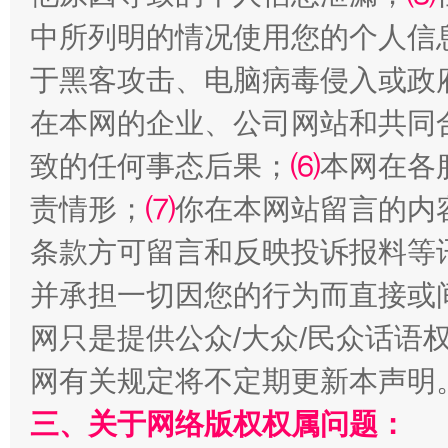
中所列明的情况使用您的个人信
于黑客攻击、电脑病毒侵入或政
在本网的企业、公司网站和共同
致的任何事态后果；
⑹
本网在各
责情形；
⑺
你在本网站留言的内
条款方可留言和反映投诉报料等
解纷+调解+退费，一次搞定
并承担一切因您的行为而直接或
网只是提供公众/大众/民众话语
网有关规定将不定期更新本声明
三、关于网络版权权属问题：