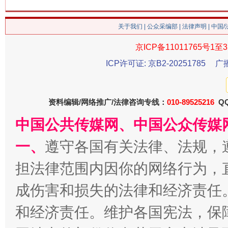
关于我们
|
公众采编部
|
法律声明
| 中国
今
京ICP备11011765号1至3
在谋一域中谋全局
ICP许可证: 京B2-20251785
广
资料编辑/网络推广/法律咨询专线：
010-89525216
QQ
中国公共传媒网、中国公众传媒
一、
遵守各国有关法律、法规，
担法律范围内因你的网络行为，
习近平的博鳌关键词
魏明亮
成伤害和损失的法律和经济责任
和经济责任。维护各国宪法，保