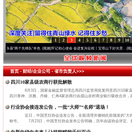
1
2
3
4
5
6
7
8
9
10
“两个先锋队”本色
·[视频]
牢记初心使命 奋进复兴征程丨宝塔山下好光景..
·[视频]
因党而
首页
- 财经/企业公司 -
省市负责人>>>
四川10家县级农商行获批解散
8月3日，国家金融监督管理总局四川监管局批复同意四川10家
四川青神、洪雅、丹棱、仁寿4家农商行由眉山农村商业银行吸收合并，四
行业协会接连发公告，一批“大师”“名师”退场！
近日，中国烹饪协会连发公告，全面清理并撤销此前颁发的"大师""
称号。 7月23日，中国烹饪协会发布公告明确，历年由该协会评定、颁