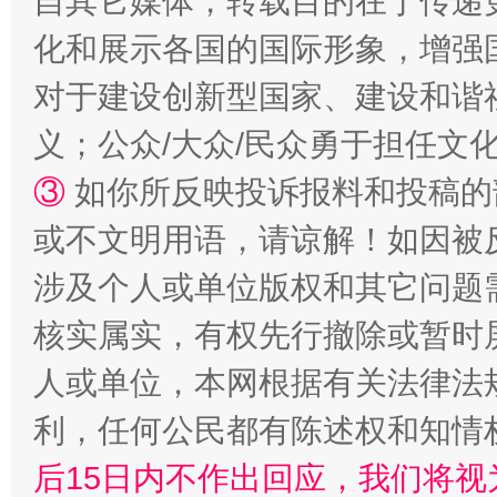
自其它媒体，转载目的在于传递
化和展示各国的国际形象，增强
对于建设创新型国家、建设和谐
义；公众/大众/民众勇于担任文
招工难、用工荒背后
③
如你所反映投诉报料和投稿的
或不文明用语，请谅解！如因被
涉及个人或单位版权和其它问题
核实属实，有权先行撤除或暂时
人或单位，本网根据有关法律法
利，任何公民都有陈述权和知情
网上购药对药下症？
后15日内不作出回应，我们将视