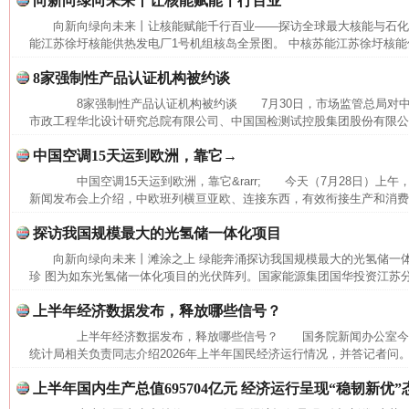
向新向绿向未来丨让核能赋能千行百业
向新向绿向未来丨让核能赋能千行百业——探访全球最大核能与石
能江苏徐圩核能供热发电厂1号机组核岛全景图。 中核苏能江苏徐圩核能供
8家强制性产品认证机构被约谈
8家强制性产品认证机构被约谈 7月30日，市场监管总局对中
市政工程华北设计研究总院有限公司、中国国检测试控股集团股份有限公司
中国空调15天运到欧洲，靠它→
中国空调15天运到欧洲，靠它&rarr; 今天（7月28日）上
新闻发布会上介绍，中欧班列横亘亚欧、连接东西，有效衔接生产和消费，
探访我国规模最大的光氢储一体化项目
向新向绿向未来丨滩涂之上 绿能奔涌探访我国规模最大的光氢储一
珍 图为如东光氢储一体化项目的光伏阵列。国家能源集团国华投资江苏
上半年经济数据发布，释放哪些信号？
上半年经济数据发布，释放哪些信号？ 国务院新闻办公室今
统计局相关负责同志介绍2026年上半年国民经济运行情况，并答记者问。
上半年国内生产总值695704亿元 经济运行呈现“稳韧新优”